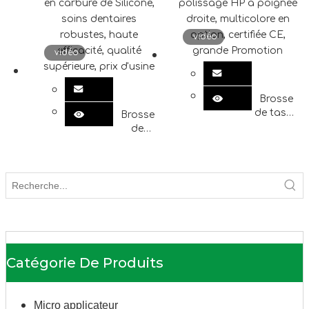
professionnel
HP,
brosse
accessoire
vidéo
de
de soins
vidéo
nettoyage
dentaires
du canal
jetables
radiculaire
Premium,
prix de
Brosse
gros
de tasse
Brosse
de
de
polissage
polissage
HP à
en
poignée
carbure
droite,
de
multicolore
Silicone,
en
soins
option,
dentaires
certifiée
robustes,
CE,
haute
Catégorie De Produits
grande
efficacité,
Promotion
qualité
supérieure,
Micro applicateur
prix