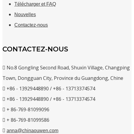
Télécharger et FAQ
Nouvelles
Contactez-nous
CONTACTEZ-NOUS

No.8 Gongling Second Road, Shuxin Village, Changping
Town, Dongguan City, Province du Guangdong, Chine

+86 - 13929448890 / +86 - 13713374574

+86 - 13929448890 / +86 - 13713374574

+ 86-769-81099096

+ 86-769-81099586

anna@chinaouwen.com